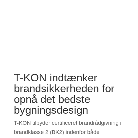
Lad os mødes
Har du et projekt eller en
opgave er vi klar til at give dig
et tilbud på det.
Kontakt os her
T-KON indtænker
brandsikkerheden for
opnå det bedste
bygningsdesign
T-KON tilbyder certificeret brandrådgivning i
brandklasse 2 (BK2) indenfor både