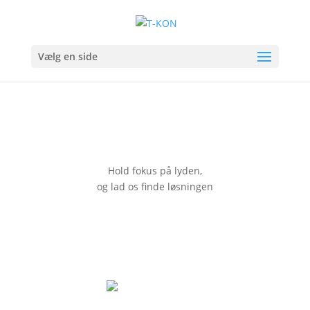
Vælg en side
Hold fokus på lyden,
og lad os finde løsningen
Lad os mødes
Har du et projekt eller en opgave er vi klar til at give
dig et tilbud på det.
Kontakt os her